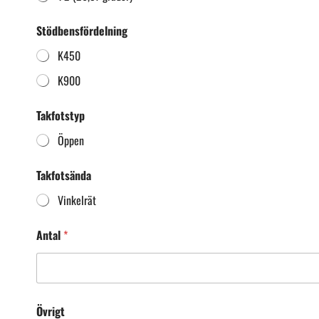
(
Stödbensfördelning
m
m
K450
)
A
K900
n
t
a
Takfotstyp
l
Öppen
*
Takfotsända
Vinkelrät
Antal
*
Övrigt