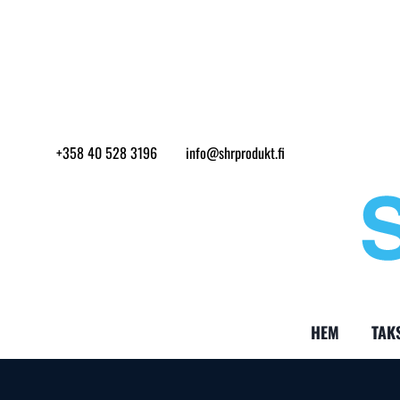
Skip
to
content
+358 40 528 3196
info@shrprodukt.fi
HEM
TAK