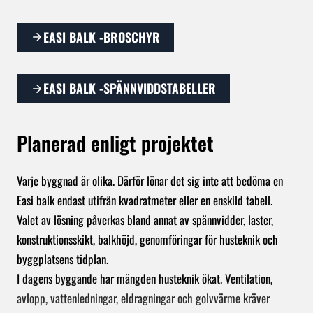
EASI BALK -BROSCHYR
EASI BALK -SPÄNNVIDDSTABELLER
Planerad enligt projektet
Varje byggnad är olika. Därför lönar det sig inte att bedöma en Easi b
Varje byggnad är olika. Därför lönar det sig inte att bedöma en
Easi balk endast utifrån kvadratmeter eller en enskild tabell.
Valet av lösning påverkas bland annat av spännvidder, laster,
konstruktionsskikt, balkhöjd, genomföringar för husteknik och
byggplatsens tidplan.
I dagens byggande har mängden husteknik ökat. Ventilation,
avlopp, vattenledningar, eldragningar och golvvärme kräver