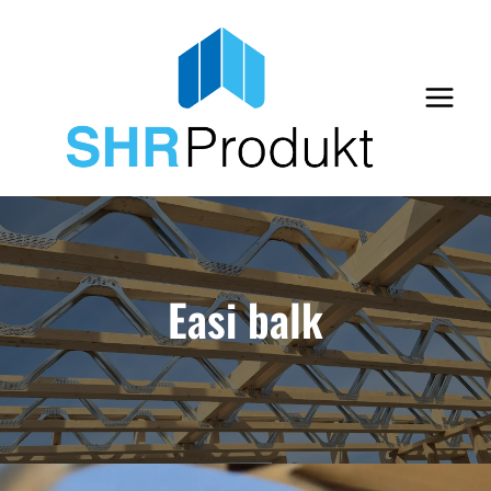
Skip
to
content
Easi balk