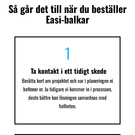
konstruktörer och privata byggare. Vi vet att ett bra slutresultat
Så går det till när du beställer
uppstår när dimensionering, tillverkning och leverans stöder
Easi-balkar
varandra.
1
Ta kontakt i ett tidigt skede
Berätta kort om projektet och var i planeringen ni
befinner er. Ju tidigare vi kommer in i processen,
desto bättre kan lösningen samordnas med
helheten.